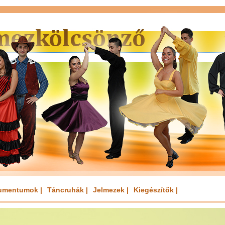
umentumok |
Táncruhák |
Jelmezek |
Kiegészítők |