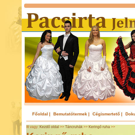
Főoldal |
Bemutatótermek |
Cégismertető |
Dok
Itt vagy:
Kezdő oldal
>>
Táncruhák
>>
Keringő ruha
>>