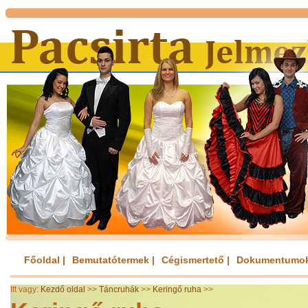
Főoldal |
Bemutatótermek |
Cégismertető |
Dokumentumok
Itt vagy:
Kezdő oldal
>>
Táncruhák
>>
Keringő ruha
>>