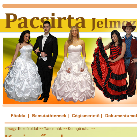
Főoldal |
Bemutatótermek |
Cégismertető |
Dokumentumok
Itt vagy:
Kezdő oldal
>>
Táncruhák
>>
Keringő ruha
>>