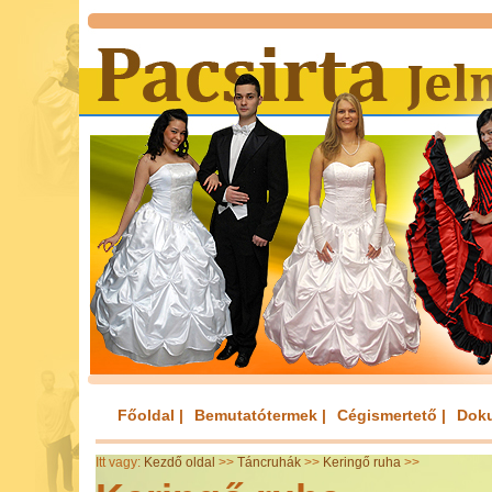
Főoldal |
Bemutatótermek |
Cégismertető |
Dok
Itt vagy:
Kezdő oldal
>>
Táncruhák
>>
Keringő ruha
>>