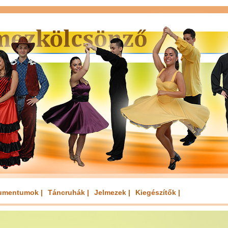
umentumok |
Táncruhák |
Jelmezek |
Kiegészítők |