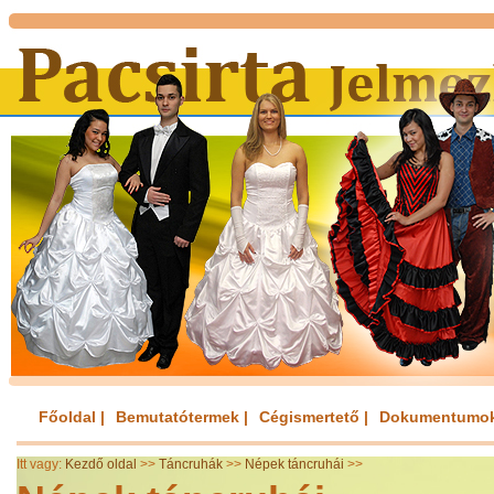
Főoldal |
Bemutatótermek |
Cégismertető |
Dokumentumok
Itt vagy:
Kezdő oldal
>>
Táncruhák
>>
Népek táncruhái
>>