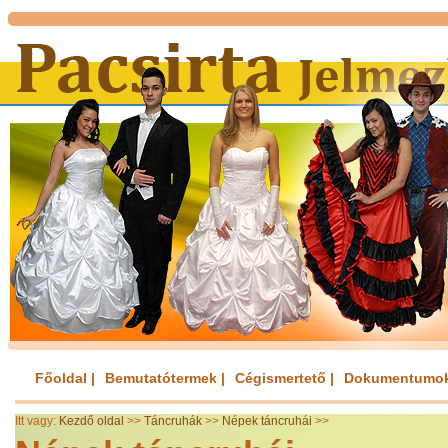
Főoldal |
Bemutatótermek |
Cégismertető |
Dokumentumok
Itt vagy:
Kezdő oldal
>>
Táncruhák
>>
Népek táncruhái
>>