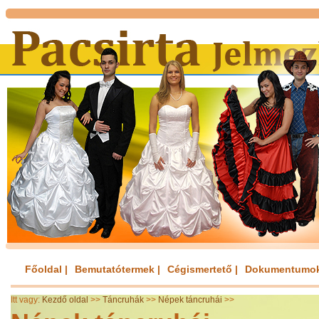
Főoldal |
Bemutatótermek |
Cégismertető |
Dokumentumok
Itt vagy:
Kezdő oldal
>>
Táncruhák
>>
Népek táncruhái
>>