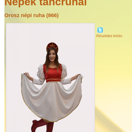
Népek táncruhái
Orosz népi ruha (866)
Részletes leírás: